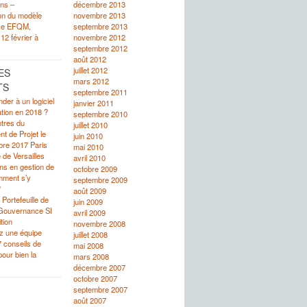
ons –
décembre 2013
on du modèle
novembre 2013
nce EFQM,
septembre 2013
 12 février à
novembre 2012
septembre 2012
août 2012
juillet 2012
ES
mars 2012
TS
septembre 2011
er à un logiciel
janvier 2011
ation en 2018 ?
septembre 2010
tres du
juillet 2010
 de Projet le
juin 2010
re 2017 Paris
mai 2010
 de Versailles
avril 2010
ons en gestion de
octobre 2009
omment s’y
septembre 2009
?
août 2009
Portefeuille de
juin 2009
 Gouvernance SI
avril 2009
tion
novembre 2008
ez une équipe
juillet 2008
 7 conseils de
mai 2008
our bien la
mars 2008
décembre 2007
octobre 2007
septembre 2007
août 2007