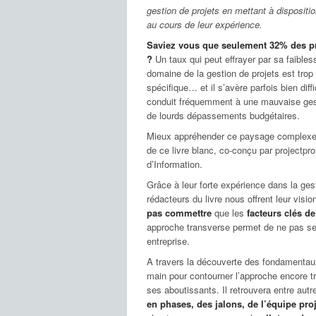
gestion de projets en mettant à dispositi
au cours de leur expérience.
Saviez vous que seulement 32% des p
?
Un taux qui peut effrayer par sa faibles
domaine de la gestion de projets est trop
spécifique… et il s’avère parfois bien diff
conduit fréquemment à une mauvaise ges
de lourds dépassements budgétaires.
Mieux appréhender ce paysage complexe pou
de ce livre blanc, co-conçu par projectpr
d’Information.
Grâce à leur forte expérience dans la gest
rédacteurs du livre nous offrent leur visi
pas commettre
que les
facteurs clés d
approche transverse permet de ne pas se 
entreprise.
A travers la découverte des fondamentaux 
main pour contourner l’approche encore tr
ses aboutissants. Il retrouvera entre aut
en phases, des jalons, de l’équipe pr