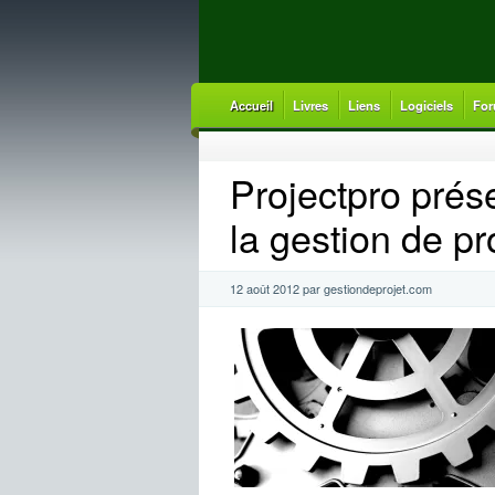
Accueil
Livres
Liens
Logiciels
For
Projectpro prése
la gestion de pr
12 août 2012 par gestiondeprojet.com