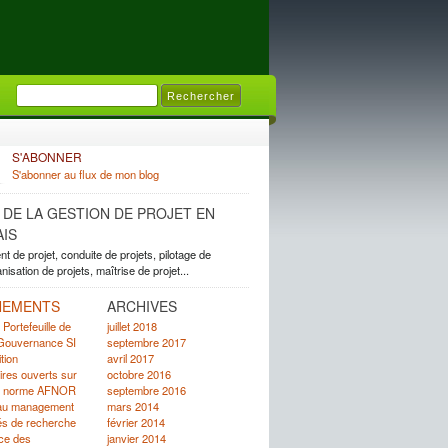
S'ABONNER
S'abonner au flux de mon blog
E DE LA GESTION DE PROJET EN
IS
 de projet, conduite de projets, pilotage de
anisation de projets, maîtrise de projet...
NEMENTS
ARCHIVES
Portefeuille de
juillet 2018
 Gouvernance SI
septembre 2017
tion
avril 2017
res ouverts sur
octobre 2016
 de norme AFNOR
septembre 2016
au management
mars 2014
tés de recherche
février 2014
ce des
janvier 2014