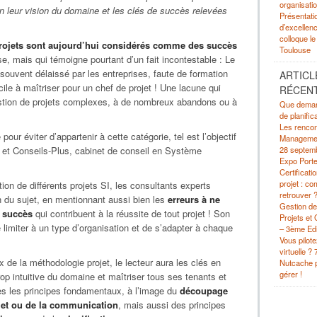
organisati
on leur vision du domaine et les clés de succès relevées
Présentati
d’excelle
colloque le
rojets sont aujourd’hui considérés comme des succès
Toulouse
se, mais qui témoigne pourtant d’un fait incontestable : Le
 souvent délaissé par les entreprises, faute de formation
ARTICL
icile à maîtriser pour un chef de projet ! Une lacune qui
RÉCEN
tion de projets complexes, à de nombreux abandons ou à
Que demand
de planific
Les rencon
r éviter d’appartenir à cette catégorie, tel est l’objectif
Management
28 septemb
o et Conseils-Plus, cabinet de conseil en Système
Expo Porte
Certificati
projet : c
ion de différents projets SI, les consultants experts
retrouver 
on du sujet, en mentionnant aussi bien les
erreurs à ne
Gestion de 
e succès
qui contribuent à la réussite de tout projet ! Son
Projets et
limiter à un type d’organisation et de s’adapter à chaque
– 3ème Edi
Vous pilot
virtuelle ?
de la méthodologie projet, le lecteur aura les clés en
Nutcache p
gérer !
op intuitive du domaine et maîtriser tous ses tenants et
res les principes fondamentaux, à l’image du
découpage
ojet ou de la communication
, mais aussi des principes