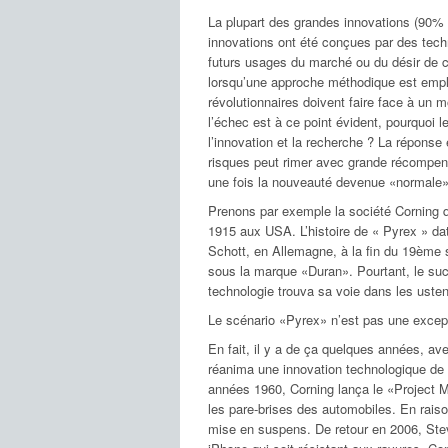
La plupart des grandes innovations (90%
innovations ont été conçues par des tech
futurs usages du marché ou du désir de c
lorsqu’une approche méthodique est emplo
révolutionnaires doivent faire face à un
l’échec est à ce point évident, pourquoi l
l’innovation et la recherche ? La répons
risques peut rimer avec grande récompense
une fois la nouveauté devenue «normale», 
Prenons par exemple la société Corning q
1915 aux USA. L’histoire de « Pyrex » dat
Schott, en Allemagne, à la fin du 19ème s
sous la marque «Duran». Pourtant, le su
technologie trouva sa voie dans les uste
Le scénario «Pyrex» n’est pas une excep
En fait, il y a de ça quelques années, av
réanima une innovation technologique de 
années 1960, Corning lança le «Project Mu
les pare-brises des automobiles. En raison
mise en suspens. De retour en 2006, Steve