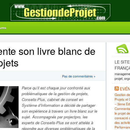
ums
nte son livre blanc de
ojets
LE SIT
FRANÇA
management
Pas de commentaires »
projet, org
Parce qu’il est chaque jour confronté aux
EVÉ
problématiques de la gestion de projets,
Gestion de 
Conseils-Plus, cabinet de conseil en
Projets et
– 3ème Edi
Système d’Information a décidé de partager
Commentai
son expérience à travers un livre blanc sur le
le projet
sujet. Accompagnés par projectpro, les
consacré 
experts de Conseils-Plus se sont attelés à
des activi
Performan
répondre aux diverses problématiques de la