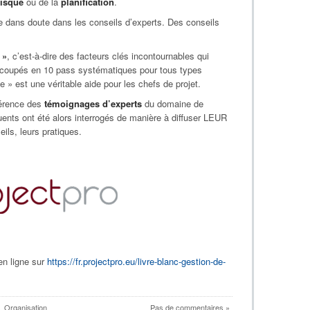
risque
ou de la
planification
.
ide dans doute dans les conseils d’experts. Des conseils
 »
, c’est-à-dire des facteurs clés incontournables qui
écoupés en 10 pass systématiques pour tous types
e » est une véritable aide pour les chefs de projet.
éférence des
témoignages d’experts
du domaine de
fluents ont été alors interrogés de manière à diffuser LEUR
eils, leurs pratiques.
 en ligne sur
https://fr.projectpro.eu/livre-blanc-gestion-de-
,
Organisation
Pas de commentaires »