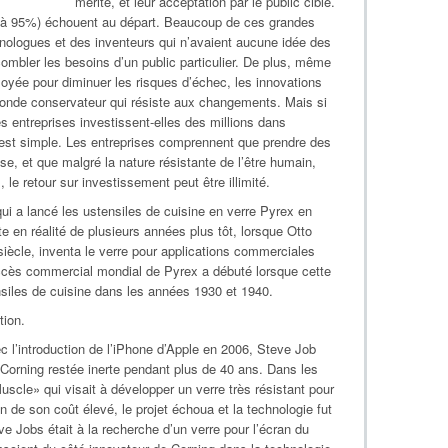
mérite, et leur acceptation par le public cible.
 à 95%) échouent au départ. Beaucoup de ces grandes
nologues et des inventeurs qui n’avaient aucune idée des
ombler les besoins d’un public particulier. De plus, même
yée pour diminuer les risques d’échec, les innovations
 monde conservateur qui résiste aux changements. Mais si
es entreprises investissent-elles des millions dans
e est simple. Les entreprises comprennent que prendre des
, et que malgré la nature résistante de l’être humain,
le retour sur investissement peut être illimité.
ui a lancé les ustensiles de cuisine en verre Pyrex en
e en réalité de plusieurs années plus tôt, lorsque Otto
iècle, inventa le verre pour applications commerciales
ccès commercial mondial de Pyrex a débuté lorsque cette
nsiles de cuisine dans les années 1930 et 1940.
tion.
ec l’introduction de l’iPhone d’Apple en 2006, Steve Job
Corning restée inerte pendant plus de 40 ans. Dans les
scle» qui visait à développer un verre très résistant pour
 de son coût élevé, le projet échoua et la technologie fut
 Jobs était à la recherche d’un verre pour l’écran du