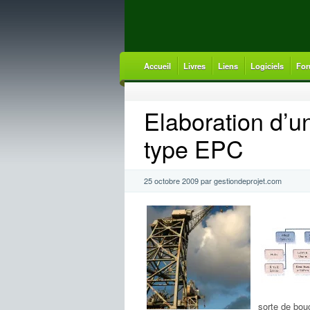
Accueil
Livres
Liens
Logiciels
For
Elaboration d’u
type EPC
25 octobre 2009 par gestiondeprojet.com
sorte de bou