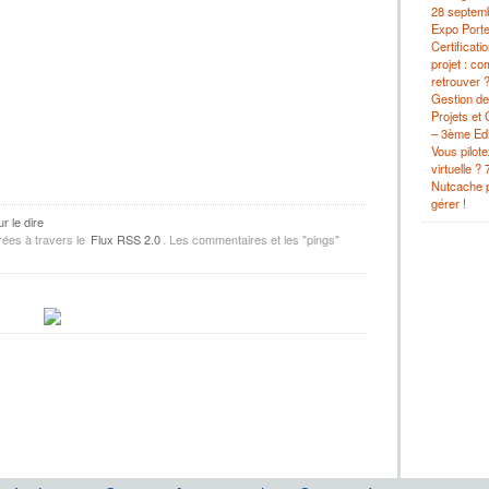
28 septemb
Expo Porte
Certificati
projet : c
retrouver 
Gestion de 
Projets et
– 3ème Edi
Vous pilot
virtuelle ?
Nutcache p
gérer !
r le dire
rées à travers le
Flux RSS 2.0
. Les commentaires et les "pings"