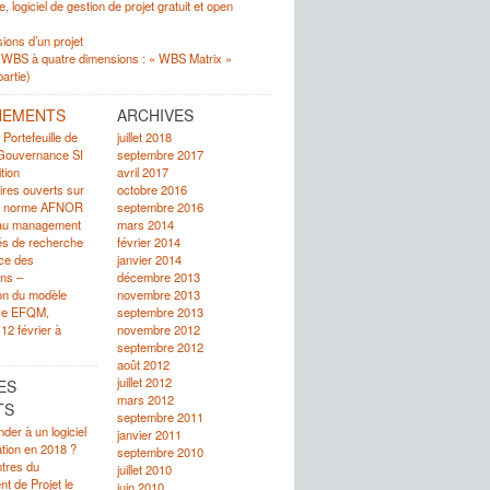
e, logiciel de gestion de projet gratuit et open
ions d’un projet
 WBS à quatre dimensions : « WBS Matrix »
artie)
NEMENTS
ARCHIVES
Portefeuille de
juillet 2018
 Gouvernance SI
septembre 2017
tion
avril 2017
res ouverts sur
octobre 2016
 de norme AFNOR
septembre 2016
au management
mars 2014
tés de recherche
février 2014
ce des
janvier 2014
ons –
décembre 2013
on du modèle
novembre 2013
nce EFQM,
septembre 2013
 12 février à
novembre 2012
septembre 2012
août 2012
juillet 2012
ES
mars 2012
TS
septembre 2011
er à un logiciel
janvier 2011
ation en 2018 ?
septembre 2010
tres du
juillet 2010
 de Projet le
juin 2010