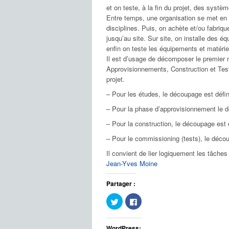
et on teste, à la fin du projet, des systè
Entre temps, une organisation se met en 
disciplines. Puis, on achète et/ou fabriq
jusqu’au site. Sur site, on installe des 
enfin on teste les équipements et matérie
Il est d’usage de décomposer le premier 
Approvisionnements, Construction et Test
projet.
– Pour les études, le découpage est défin
– Pour la phase d’approvisionnement le d
– Pour la construction, le découpage est
– Pour le commissioning (tests), le déco
Il convient de lier logiquement les tâches
Jean-Yves Moine
Partager :
Cliquez
Cliquez
pour
pour
partager
partager
sur
sur
Twitter(ouvre
Facebook(ouvre
WordPress: