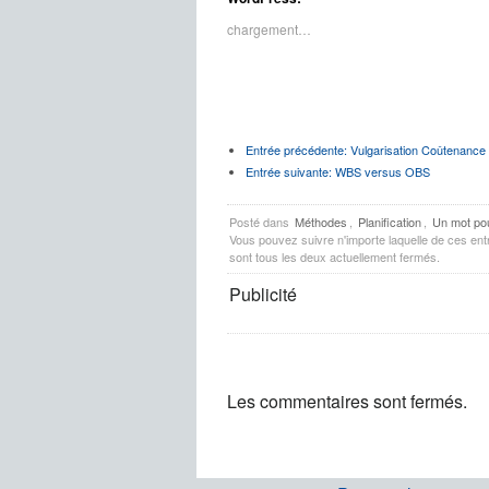
dans
dans
une
une
nouvelle
nouvelle
chargement…
fenêtre)
fenêtre)
Entrée précédente:
Vulgarisation Coûtenance
Entrée suivante:
WBS versus OBS
Posté dans
Méthodes
,
Planification
,
Un mot pou
Vous pouvez suivre n'importe laquelle de ces ent
sont tous les deux actuellement fermés.
Publicité
Les commentaires sont fermés.