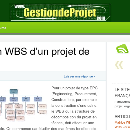
ums
n WBS d’un projet de
Laisser une réponse »
Pour un projet de type EPC
LE SIT
(Engineering, Procurement,
FRANÇA
Construction), par exemple
management
la construction d’une usine,
projet, org
le WBS ou la structure de
ARTICL
décomposition du projet en
Matrice WB
tâches, doit effectuer une
WBS vers
cle. On commence par étudier des systèmes fonctionnels,