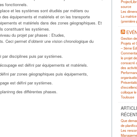
ProjectLibr
mes fonctionnels.
source
place et les systèmes sont étudiés par métiers ou
Les dimens
La matrice
ue des équipements et matériels et on les transporte
(première p
équipements et matériels dans des zones géographiques. Et
ls constituant les systèmes.
EVÉ
niveau du projet par phases : Etudes,
Gestion de 
s. Ceci permet d’obtenir une vision chronologique du
Projets et
– 3ème Edi
Commentai
i par disciplines puis par systèmes.
le projet
consacré 
écoupage est défini par équipements et matériels.
des activi
Performan
 défini par zones géographiques puis équipements,
organisati
Présentati
upage est défini par systèmes.
d’excelle
 planinng des différentes phases.
colloque le
Toulouse
ARTICL
RÉCEN
Que demand
de planific
Les rencon
Management