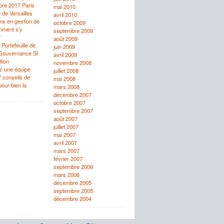
re 2017 Paris
mai 2010
 de Versailles
avril 2010
ons en gestion de
octobre 2009
omment s’y
septembre 2009
?
août 2009
Portefeuille de
juin 2009
 Gouvernance SI
avril 2009
tion
novembre 2008
ez une équipe
juillet 2008
 7 conseils de
mai 2008
our bien la
mars 2008
décembre 2007
octobre 2007
septembre 2007
août 2007
juillet 2007
mai 2007
avril 2007
mars 2007
février 2007
septembre 2006
mars 2006
décembre 2005
septembre 2005
décembre 2004