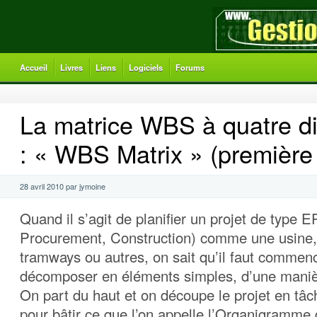
Accueil
Livres
Liens
Logiciels
Forums
La matrice WBS à quatre d
: « WBS Matrix » (première 
28 avril 2010 par jymoine
Quand il s’agit de planifier un projet de type 
Procurement, Construction) comme une usine,
tramways ou autres, on sait qu’il faut commenc
décomposer en éléments simples, d’une maniè
On part du haut et on découpe le projet en tâ
pour bâtir ce que l’on appelle l’Organigramme