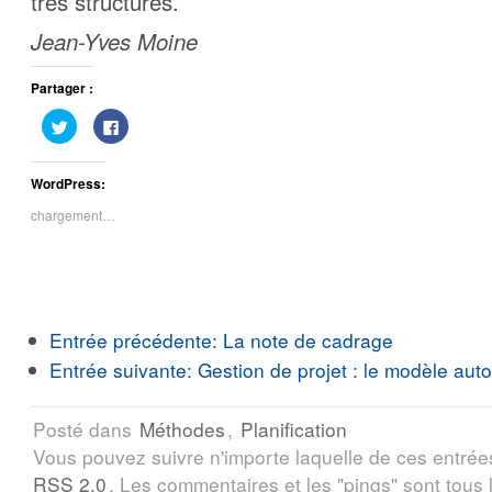
très structurés.
Jean-Yves Moine
Partager :
Cliquez
Cliquez
pour
pour
partager
partager
sur
sur
Twitter(ouvre
Facebook(ouvre
WordPress:
dans
dans
une
une
nouvelle
nouvelle
chargement…
fenêtre)
fenêtre)
Entrée précédente:
La note de cadrage
Entrée suivante:
Gestion de projet : le modèle aut
Posté dans
Méthodes
,
Planification
Vous pouvez suivre n'importe laquelle de ces entrée
RSS 2.0
. Les commentaires et les "pings" sont tous