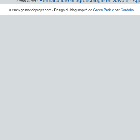
Permaculture et agroécologie en Savoie
-
Ag
Liens amis :
© 2026 gestiondeprojet.com · Design du blog inspiré de
Green Park 2
par
Cordobo
.