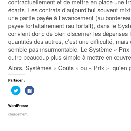
contractuellement et de mettre en place une tr
écarts. Les contrats d’aujourd’hui souvent mixte
une partie payée à l’avancement (au bordereau
payée forfaitairement (au forfait), dans le Syst
convient donc de bien discerner les dépenses 
quantités des autres, c’est une difficulté, mais
semble pas insurmontable. Le Système « Prix
outre beaucoup plus simple à mettre en œuvre
Alors, Systèmes « Coûts » ou « Prix », qu’en
Partager :
Cliquez
Cliquez
pour
pour
partager
partager
sur
sur
Twitter(ouvre
Facebook(ouvre
WordPress:
dans
dans
une
une
nouvelle
nouvelle
chargement…
fenêtre)
fenêtre)