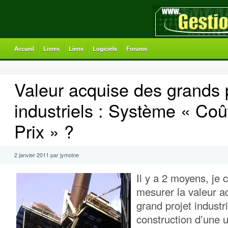
Accueil
Livres
Liens
Logiciels
Forums
Valeur acquise des grands 
industriels : Système « Coû
Prix » ?
2 janvier 2011 par jymoine
Il y a 2 moyens, je c
mesurer la valeur a
grand projet industri
construction d’une u