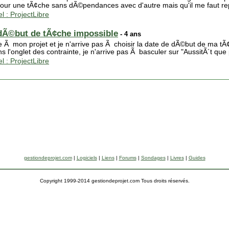
pour une tÃ¢che sans dÃ©pendances avec d'autre mais qu'il me faut rep
el : ProjectLibre
 dÃ©but de tÃ¢che impossible
- 4 ans
he Ã mon projet et je n'arrive pas Ã choisir la date de dÃ©but de ma tÃ
'onglet des contrainte, je n'arrive pas Ã basculer sur "AussitÃ´t que 
el : ProjectLibre
gestiondeprojet.com
|
Logiciels
|
Liens
|
Forums
|
Sondages
|
Livres
|
Guides
Copyright 1999-2014 gestiondeprojet.com Tous droits réservés.