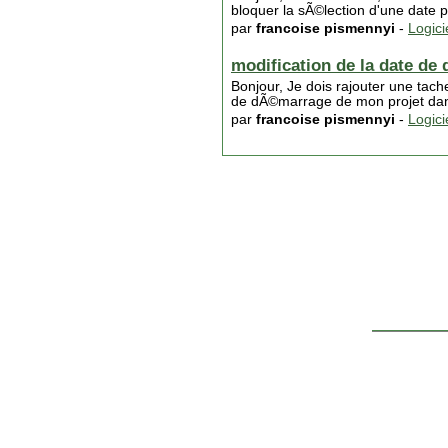
bloquer la sÃ©lection d'une date 
par
francoise pismennyi
-
Logici
modification de la date de
Bonjour, Je dois rajouter une tac
de dÃ©marrage de mon projet dans l
par
francoise pismennyi
-
Logici