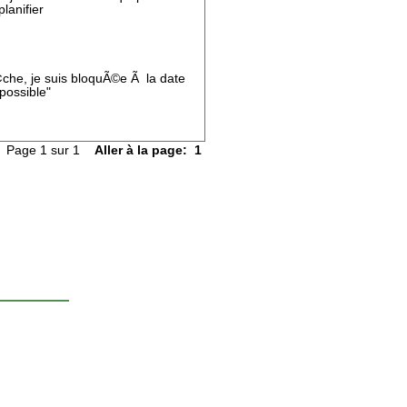
lanifier
¢che, je suis bloquÃ©e Ã la date
possible"
Page 1 sur 1
Aller à la page:
1