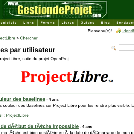
Logiciels
Liens
Forums
Livres
Guides
Blog
Sondage
Bienvenu(e)!
Identi
jectLibre
>
Chercher
es par utilisateur
rojectLibre, suite du projet OpenProj
uleur des baselines
- 4 ans
s couleur des Baselines sur Project Libre pour les rendre plus visible. 
el : ProjectLibre
e de dÃ©but de tÃ¢che impossible
- 4 ans
 de ma tÃ¢che est bien postÃ©rieure Ã la date de dÃ©marrage de mon pr