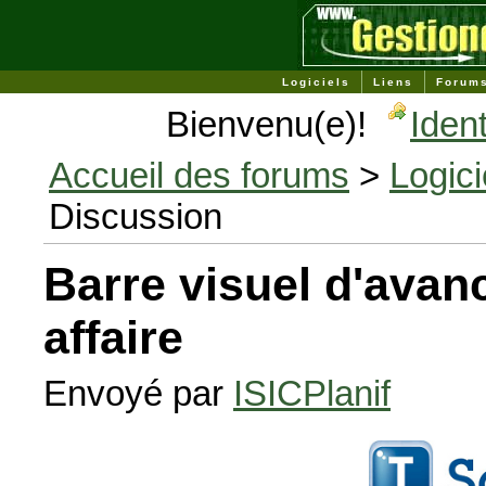
Logiciels
Liens
Forum
Bienvenu(e)!
Ident
Accueil des forums
>
Logic
Discussion
Barre visuel d'ava
affaire
Envoyé par
ISICPlanif