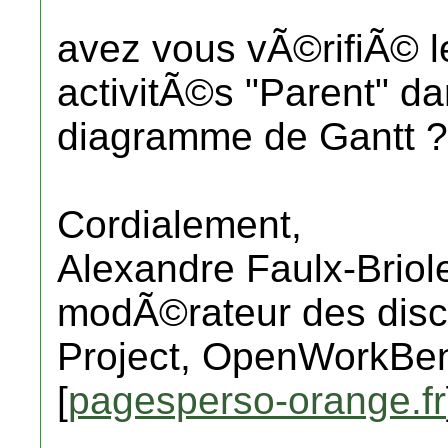
avez vous vÃ©rifiÃ© l
activitÃ©s "Parent" da
diagramme de Gantt ?
Cordialement,
Alexandre Faulx-Briol
modÃ©rateur des disc
Project, OpenWorkBen
[
pagesperso-orange.fr