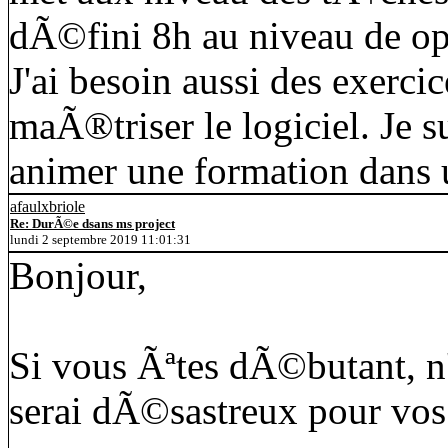
dÃ©fini 8h au niveau de opt
J'ai besoin aussi des exerci
maÃ®triser le logiciel. Je s
animer une formation dans 
afaulxbriole
Re: DurÃ©e dsans ms project
lundi 2 septembre 2019 11:01:31
Bonjour,
Si vous Ãªtes dÃ©butant, n
serai dÃ©sastreux pour vos