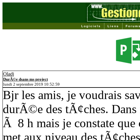
Logiciels
Liens
Forum
Oladj
DurÃ©e dsans ms project
lundi 2 septembre 2019 10:52:59
Bjr les amis, je voudrais sa
durÃ©e des tÃ¢ches. Dans m
Ã 8 h mais je constate que 
met aux niveau des tÃ¢ches. 