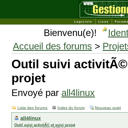
Logiciels
Liens
Forum
Bienvenu(e)!
Ident
Accueil des forums
>
Projet
Outil suivi activitÃ©
projet
Envoyé par
all4linux
Liste des forums
Index du forum
Nouveau sujet
all4linux
Outil suivi activitÃ© et suivi projet