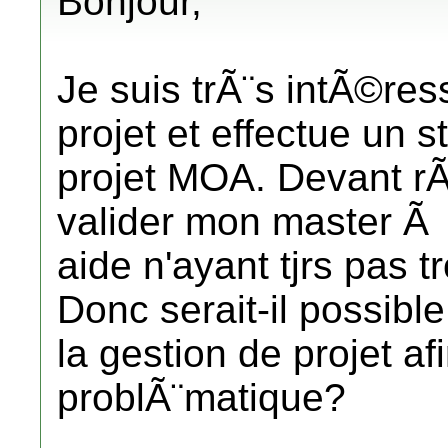
Bonjour,
Je suis trÃ¨s intÃ©res
projet et effectue un 
projet MOA. Devant r
valider mon master Ã A
aide n'ayant tjrs pas
Donc serait-il possibl
la gestion de projet a
problÃ¨matique?