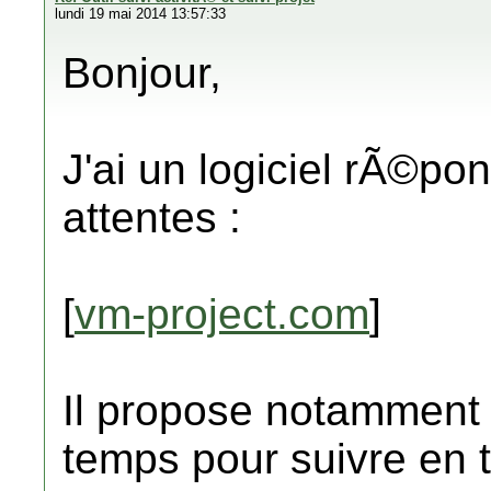
lundi 19 mai 2014 13:57:33
Bonjour,
J'ai un logiciel rÃ©p
attentes :
[
vm-project.com
]
Il propose notamment l
temps pour suivre en