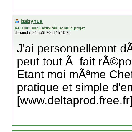
babynus
Re: Outil suivi activitÃ© et suivi projet
dimanche 24 août 2008 15:10:29
J'ai personnellemnt d
peut tout Ã fait rÃ©p
Etant moi mÃªme Chef d
pratique et simple d'e
[www.deltaprod.free.fr