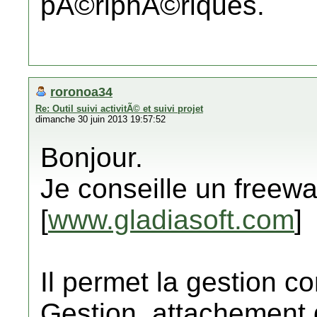
pÃ©riphÃ©riques.
roronoa34
Re: Outil suivi activitÃ© et suivi projet
dimanche 30 juin 2013 19:57:52
Bonjour.
Je conseille un freewar
[
www.gladiasoft.com
]
Il permet la gestion c
Gestion, attachement