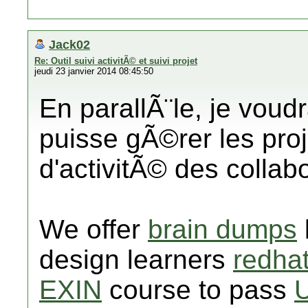
Jack02
Re: Outil suivi activitÃ© et suivi projet
jeudi 23 janvier 2014 08:45:50
En parallÃ¨le, je voud
puisse gÃ©rer les proje
d'activitÃ© des collab
We offer
brain dumps
design learners
redhat
EXIN
course to pass
U