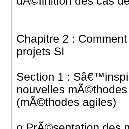
dÃ©finition des cas de
Chapitre 2 : Comment 
projets SI
Section 1 : Sâ€™inspi
nouvelles mÃ©thodes
(mÃ©thodes agiles)
o PrÃ©sentation des 