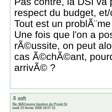
Pas contre, la DSI va p
respect du budget, et
Tout est un problÃ¨me
Une fois que l'on a po
rÃ©ussite, on peut alo
cas Ã©chÃ©ant, pourqu
arrivÃ© ?
soft
Re: MÃ©moire Gestion de Projet SI
lundi 23 février 2009 19:07:15