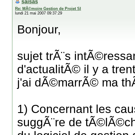
saisas
Re: MÃ©moire Gestion de Projet SI
lundi 21 mai 2007 09:37:29
Bonjour,
sujet trÃ¨s intÃ©ressa
d'actualitÃ© il y a tr
j'ai dÃ©marrÃ© ma thÃ¨
1) Concernant les cau
suggÃ¨re de tÃ©lÃ©cha