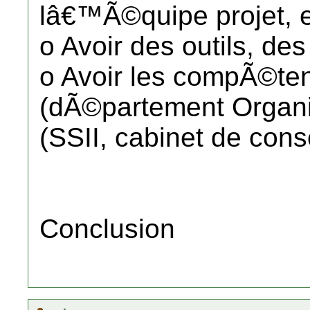
lâ€™Ã©quipe projet, e
o Avoir des outils, des
o Avoir les compÃ©tenc
(dÃ©partement Organis
(SSII, cabinet de conse
Conclusion