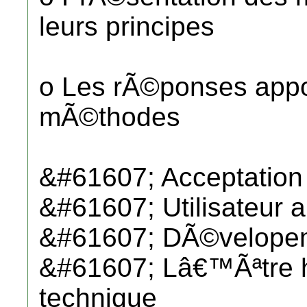
leurs principes
o Les rÃ©ponses app
mÃ©thodes
&#61607; Acceptatio
&#61607; Utilisateur a
&#61607; DÃ©velope
&#61607; Lâ€™Ãªtre h
technique