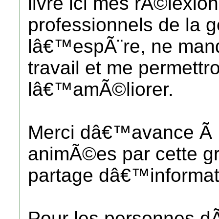
livre ici mes rÃ©lexio
professionnels de la ge
lâ€™espÃ¨re, ne manqu
travail et me permettro
lâ€™amÃ©liorer.
Merci dâ€™avance Ã 
animÃ©es par cette g
partage dâ€™informat
Pour les personnes d