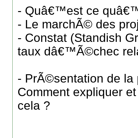
- Quâ€™est ce quâ€™u
- Le marchÃ© des proje
- Constat (Standish Gr
taux dâ€™Ã©chec rel
- PrÃ©sentation de la
Comment expliquer et 
cela ?