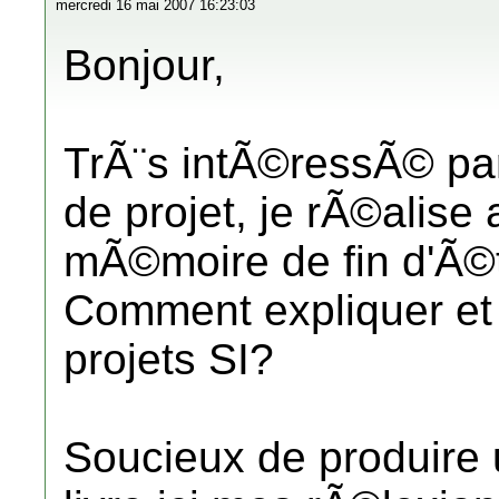
mercredi 16 mai 2007 16:23:03
Bonjour,
TrÃ¨s intÃ©ressÃ© par
de projet, je rÃ©alis
mÃ©moire de fin d'Ã©t
Comment expliquer et 
projets SI?
Soucieux de produire u