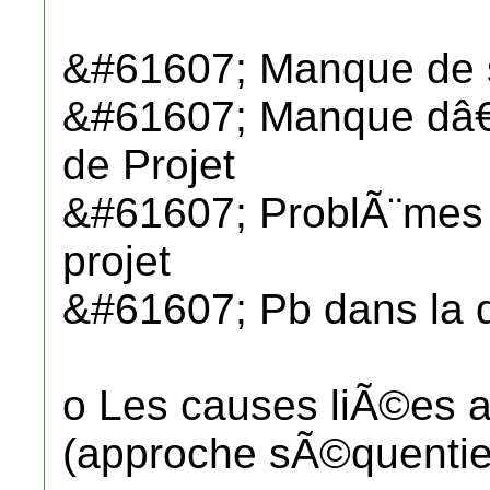
&#61607; Manque de s
&#61607; Manque dâ
de Projet
&#61607; ProblÃ¨mes
projet
&#61607; Pb dans la d
o Les causes liÃ©es a
(approche sÃ©quentiel