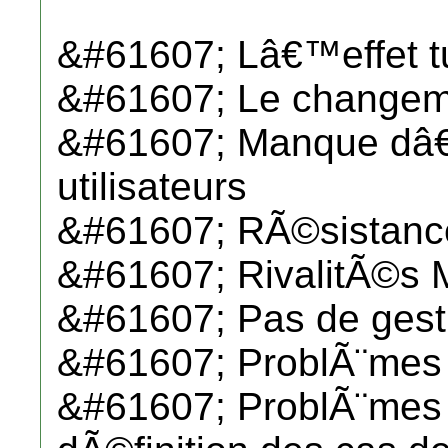
&#61607; Lâ€™effet t
&#61607; Le changeme
&#61607; Manque dâ€
utilisateurs
&#61607; RÃ©sistanc
&#61607; RivalitÃ©
&#61607; Pas de gest
&#61607; ProblÃ¨mes
&#61607; ProblÃ¨mes