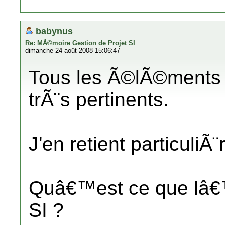
babynus
Re: MÃ©moire Gestion de Projet SI
dimanche 24 août 2008 15:06:47
Tous les Ã©lÃ©ments 
trÃ¨s pertinents.
J'en retient particuliÃ
Quâ€™est ce que lâ
SI ?