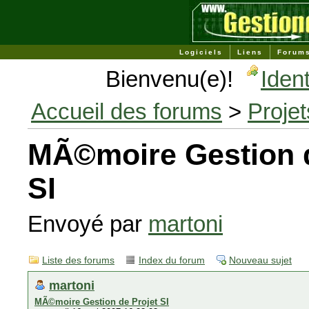
Logiciels
Liens
Forum
Bienvenu(e)!
Ident
Accueil des forums
>
Projet
MÃ©moire Gestion d
SI
Envoyé par
martoni
Liste des forums
Index du forum
Nouveau sujet
martoni
MÃ©moire Gestion de Projet SI