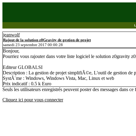
jeanwolf
Rajout de la solution z0Gravity de gestion de projet
samedi 23 septembre 2017 00:00:28
Bonjour,
Pourriez vous rajouter dans votre liste logiciel le solution z0gravity z
Editeur GLOBALSI
Description : La gestion de projet simplifiÃ©e, L'outil de gestion de p
SystÃ¨me : Windows, Windows Vista, Mac, Linux et web
Prix indicatif : 0.5 k Euro
Seuls les utilisateurs enregistrés peuvent poster des messages dans ce
Cliquez ici pour vous connecter