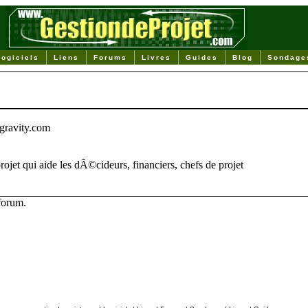
Logiciels
Liens
Forums
Livres
Guides
Blog
Sondage
0gravity.com
rojet qui aide les dÃ©cideurs, financiers, chefs de projet
 forum.