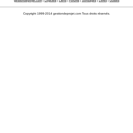
gestiondeprojet.com
|
Logiciels
|
Liens
|
Forums
|
Sondages
|
Livres
|
Guides
Copyright 1999-2014 gestiondeprojet.com Tous droits réservés.