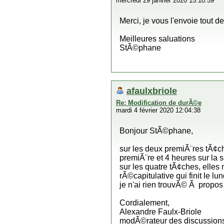
mercredi 29 janvier 2020 15:10:59
Merci, je vous l'envoie tout de
Meilleures saluations
StÃ©phane
afaulxbriole
Re: Modification de durÃ©e
mardi 4 février 2020 12:04:38
Bonjour StÃ©phane,
sur les deux premiÃ¨res tÃ¢ch
premiÃ¨re et 4 heures sur la 
sur les quatre tÃ¢ches, elle
rÃ©capitulative qui finit le 
je n'ai rien trouvÃ© Ã propos 
Cordialement,
Alexandre Faulx-Briole
modÃ©rateur des discussions