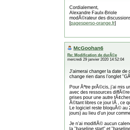
Cordialement,
Alexandre Faulx-Briole
modÃ©rateur des discussions
[
pagesperso-orange.fr
]
McGoohan6
Re: Modification de durÃ©e
mercredi 29 janvier 2020 14:52:04
J'aimerai changer la date de 
change rien dans l'onglet "G
Pour Ãªtre prÃ©cis, j'ai mis 
avec des ressources diffÃ©r
prises pour une autre tÃ¢ches
Ã©tant libres ce jour lÃ , ce
Le logiciel reste bloquÃ© au 
jours) au lieu d'un jour comme
Je n'ai modifiÃ© aucun calendr
la "baseline start" et "baseli