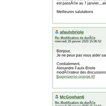
est passÃ©e au 7 janvier....al
Meilleures salutations
afaulxbriole
Re: Modification de durÃ©e
mercredi 29 janvier 2020 15:06:52
Bonjour,
Je ne peux pas vous aider san
Cordialement,
Alexandre Faulx-Briole
modÃ©rateur des discussions
[
pagesperso-orange.fr
]
McGoohan6
Re: Modification de durÃ©e