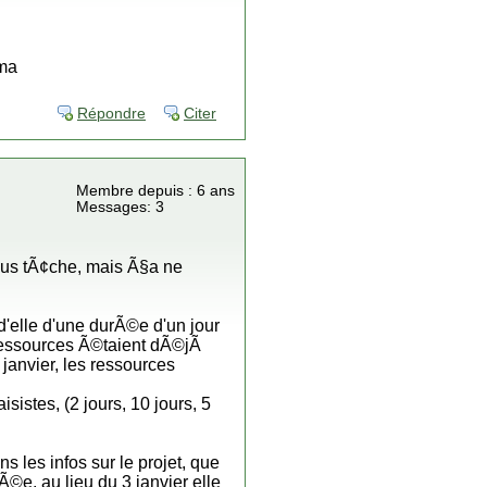
rma
Répondre
Citer
Membre depuis : 6 ans
Messages: 3
sous tÃ¢che, mais Ã§a ne
d'elle d'une durÃ©e d'un jour
 ressources Ã©taient dÃ©jÃ
janvier, les ressources
istes, (2 jours, 10 jours, 5
s les infos sur le projet, que
Ã©e, au lieu du 3 janvier elle