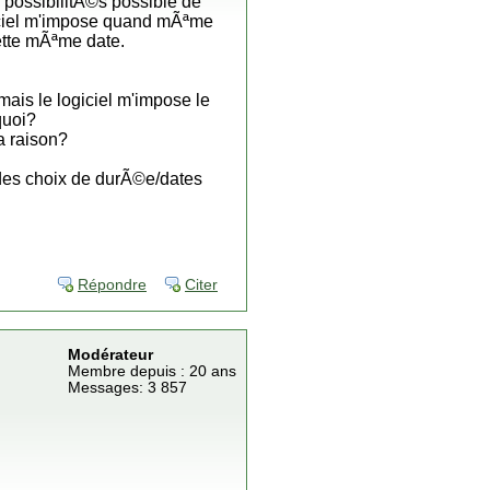
 possibilitÃ©s possible de
ogiciel m'impose quand mÃªme
ette mÃªme date.
mais le logiciel m'impose le
quoi?
a raison?
u des choix de durÃ©e/dates
Répondre
Citer
Modérateur
Membre depuis : 20 ans
Messages: 3 857