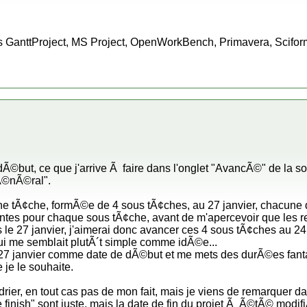
 GanttProject, MS Project, OpenWorkBench, Primavera, Scifo
dÃ©but, ce que j'arrive Ã faire dans l'onglet "AvancÃ©" de la 
Ã©nÃ©ral".
une tÃ¢che, formÃ©e de 4 sous tÃ¢ches, au 27 janvier, chacune 
entes pour chaque sous tÃ¢che, avant de m'apercevoir que les
 le 27 janvier, j'aimerai donc avancer ces 4 sous tÃ¢ches au 24 
 qui me semblait plutÃ´t simple comme idÃ©e...
27 janvier comme date de dÃ©but et me mets des durÃ©es fantais
 je le souhaite.
ier, en tout cas pas de mon fait, mais je viens de remarquer dan
ne finish" sont juste, mais la date de fin du projet Ã Ã©tÃ© modifi