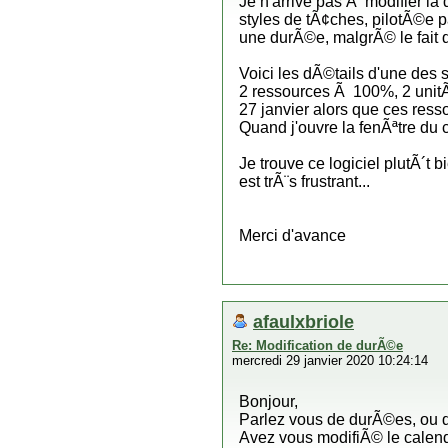
Je n'arrive pas Ã modifier la
styles de tÃ¢ches, pilotÃ©e p
une durÃ©e, malgrÃ© le fait 
Voici les dÃ©tails d'une des 
2 ressources Ã 100%, 2 unitÃ©s
27 janvier alors que ces ress
Quand j'ouvre la fenÃªtre du 
Je trouve ce logiciel plutÃ´t 
est trÃ¨s frustrant...
Merci d'avance
afaulxbriole
Re: Modification de durÃ©e
mercredi 29 janvier 2020 10:24:14
Bonjour,
Parlez vous de durÃ©es, ou 
Avez vous modifiÃ© le calend