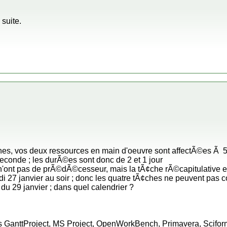
 suite.
es, vos deux ressources en main d'oeuvre sont affectÃ©es Ã 50%
seconde ; les durÃ©es sont donc de 2 et 1 jour
s n'ont pas de prÃ©dÃ©cesseur, mais la tÃ¢che rÃ©capitulative 
lundi 27 janvier au soir ; donc les quatre tÃ¢ches ne peuvent pas
du 29 janvier ; dans quel calendrier ?
 GanttProject, MS Project, OpenWorkBench, Primavera, Scifo