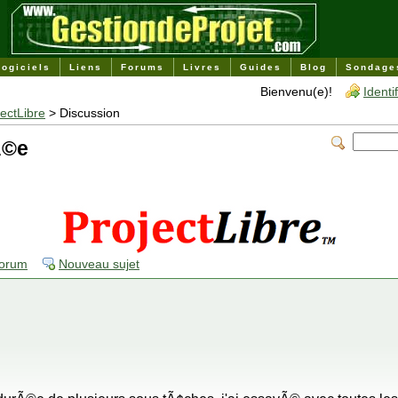
Logiciels
Liens
Forums
Livres
Guides
Blog
Sondage
Bienvenu(e)!
Identi
jectLibre
> Discussion
Ã©e
forum
Nouveau sujet