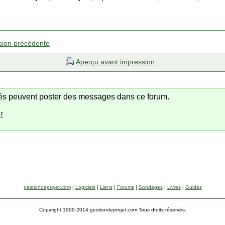
sion précédente
Aperçu avant impression
trés peuvent poster des messages dans ce forum.
r
gestiondeprojet.com
|
Logiciels
|
Liens
|
Forums
|
Sondages
|
Livres
|
Guides
Copyright 1999-2014 gestiondeprojet.com Tous droits réservés.