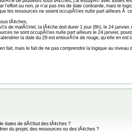
 durÃ©e de plusieurs sous tÃ¢ches, j'ai essayÃ© avec toutes les
ar l'effort ou non, je n'ai pas mis de date contrainte, mais le l
que les ressources ne soient occupÃ©es nulle part ailleurs Ã c
sous tÃ¢ches.
 de matÃ©riel, la tÃ¢che doit durer 1 jour (8h), le 24 janvier, 
ources ne sont occupÃ©es nulle part ailleurs le 24 janvier, pour
calendrier la date du 29 est entourÃ©e de rouge, qu'elle en est l
bien fait, mais le fait de ne pas comprendre la logique au nivea
de dates de dÃ©but des tÃ¢ches ?
rier du projet, des ressources ou des tÃ¢ches ?