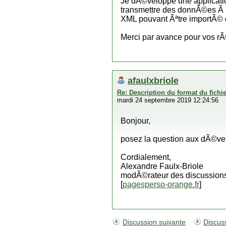
Je dÃ©veloppe une applicatio
transmettre des donnÃ©es Ã Pr
XML pouvant Ãªtre importÃ© d
Merci par avance pour vos r
afaulxbriole
Re: Description du format du fichi
mardi 24 septembre 2019 12:24:56
Bonjour,
posez la question aux dÃ©ve
Cordialement,
Alexandre Faulx-Briole
modÃ©rateur des discussions
[
pagesperso-orange.fr
]
Discussion suivante
Discus