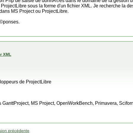
n Php de saisie de donnÃ©es dans le domaine de la gestion de
ojectLibre sous la forme d'un fichier XML. Je recherche la desc
ans MS Project ou ProjectLibre.
Ã©ponses.
er XML
loppeurs de ProjectLibre
 GanttProject, MS Project, OpenWorkBench, Primavera, Scifo
sion précédente