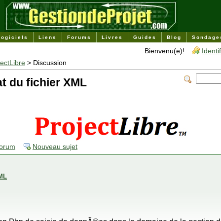
Logiciels
Liens
Forums
Livres
Guides
Blog
Sondage
Bienvenu(e)!
Identi
jectLibre
> Discussion
t du fichier XML
forum
Nouveau sujet
XML