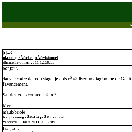
jej43
planning rÃ©el et prÃ©visionnel
dimanche 6 mars 2011 12:59:35
bonjour,
dans le cadre de mon stage, je dois rÃ©aliser un diagramme de Gantt et
l'avancement.
Sauriez vous comment faire?
Merci
afaulxbriole
Re: planning rÃ©el et prÃ©visionnel
vendredi 11 mars 2011 20:07:09
Bonjour,