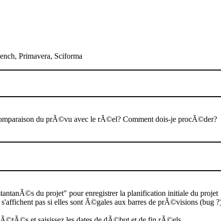
ench, Primavera, Sciforma
i, la comparaison du prÃ©vu avec le rÃ©el? Comment dois-je procÃ©der?
ntanÃ©s du projet" pour enregistrer la planification initiale du projet
e s'affichent pas si elles sont Ã©gales aux barres de prÃ©visions (bug ?
Ã©tÃ©s et saisissez les dates de dÃ©but et de fin rÃ©els