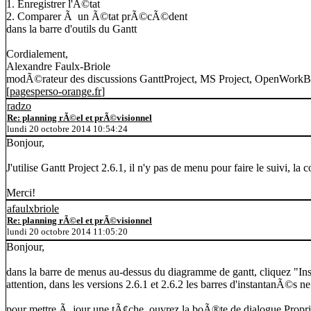
1. Enregistrer l'Ã©tat
2. Comparer Ã un Ã©tat prÃ©cÃ©dent
dans la barre d'outils du Gantt
Cordialement,
Alexandre Faulx-Briole
modÃ©rateur des discussions GanttProject, MS Project, OpenWorkB
[
pagesperso-orange.fr
]
radzo
Re: planning rÃ©el et prÃ©visionnel
lundi 20 octobre 2014 10:54:24
Bonjour,
J'utilise Gantt Project 2.6.1, il n'y pas de menu pour faire le suiv
Merci!
afaulxbriole
Re: planning rÃ©el et prÃ©visionnel
lundi 20 octobre 2014 11:05:20
Bonjour,
dans la barre de menus au-dessus du diagramme de gantt, cliquez "Insta
attention, dans les versions 2.6.1 et 2.6.2 les barres d'instantanÃ©s n
pour mettre Ã jour une tÃ¢che, ouvrez la boÃ®te de dialogue Propri