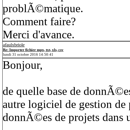
problÃ©matique.
Comment faire?
Merci d'avance.
afaulxbriole
Re: Importer fichier mpx, txt, xls, csv
lundi 31 octobre 2016 14:50:41
Bonjour,
de quelle base de donnÃ©es 
autre logiciel de gestion de 
donnÃ©es de projets dans 