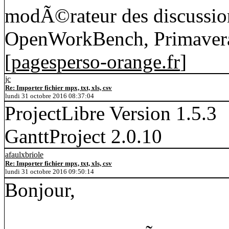
modÃ©rateur des discussion
OpenWorkBench, Primavera
[
pagesperso-orange.fr
]
jc
Re: Importer fichier mpx, txt, xls, csv
lundi 31 octobre 2016 08:37:04
ProjectLibre Version 1.5.3
GanttProject 2.0.10
afaulxbriole
Re: Importer fichier mpx, txt, xls, csv
lundi 31 octobre 2016 09:50:14
Bonjour,