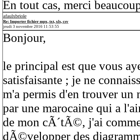
En tout cas, merci beaucoup
afaulxbriole
Re: Importer fichier mpx, txt, xls, csv
jeudi 3 novembre 2016 11:53:55
Bonjour,
le principal est que vous a
satisfaisante ; je ne connais
m'a permis d'en trouver u
par une marocaine qui a l'ai
de mon cÃ´tÃ©, j'ai comme
dÃ©velopper des diagrammes