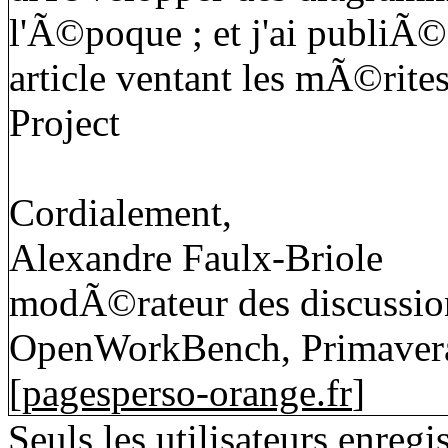
l'Ã©poque ; et j'ai publiÃ
article ventant les mÃ©rite
Project
Cordialement,
Alexandre Faulx-Briole
modÃ©rateur des discussion
OpenWorkBench, Primavera
[
pagesperso-orange.fr
]
Seuls les utilisateurs enreg