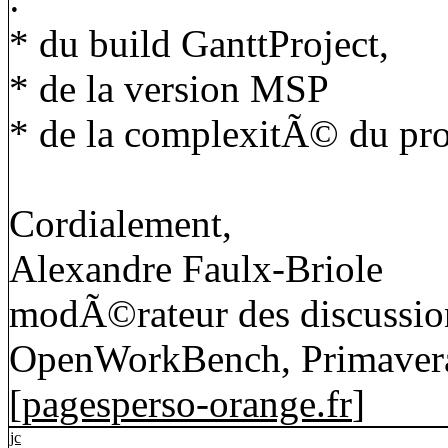
* du build GanttProject,
* de la version MSP
* de la complexitÃ© du pro
Cordialement,
Alexandre Faulx-Briole
modÃ©rateur des discussion
OpenWorkBench, Primavera
[
pagesperso-orange.fr
]
jc