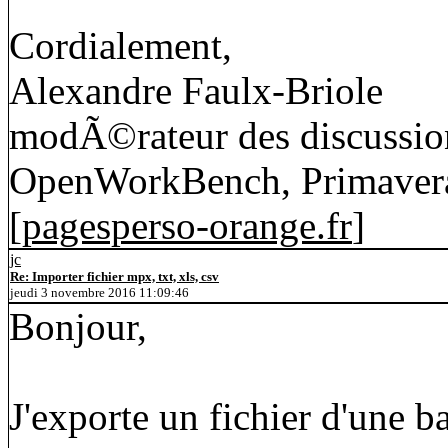
Cordialement,
Alexandre Faulx-Briole
modÃ©rateur des discussion
OpenWorkBench, Primavera
[
pagesperso-orange.fr
]
jc
Re: Importer fichier mpx, txt, xls, csv
jeudi 3 novembre 2016 11:09:46
Bonjour,
J'exporte un fichier d'une 