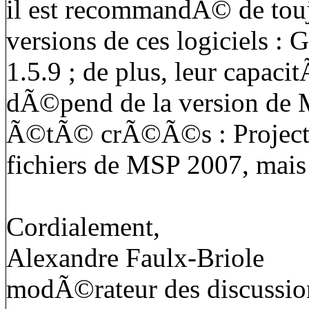
il est recommandÃ© de toujo
versions de ces logiciels : 
1.5.9 ; de plus, leur capaci
dÃ©pend de la version de MS
Ã©tÃ© crÃ©Ã©s : ProjectL
fichiers de MSP 2007, mais 
Cordialement,
Alexandre Faulx-Briole
modÃ©rateur des discussion