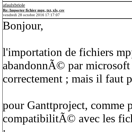
afaulxbriole
Re: Importer fichier mpx, txt, xls, csv
vendredi 28 octobre 2016 17:17:07
Bonjour,
l'importation de fichiers m
abandonnÃ© par microsoft 
correctement ; mais il faut 
pour Ganttproject, comme p
compatibilitÃ© avec les f
: