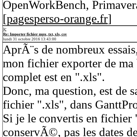
OpenWorkBench, Primavera
[
pagesperso-orange.fr
]
jc
Re: Importer fichier mpx, txt, xls, csv
lundi 31 octobre 2016 13:43:00
AprÃ¨s de nombreux essais,
mon fichier exporter de ma
complet est en ".xls".
Donc, ma question, est de 
fichier ".xls", dans GanttPr
Si je le convertis en fichier 
conservÃ©, pas les dates de