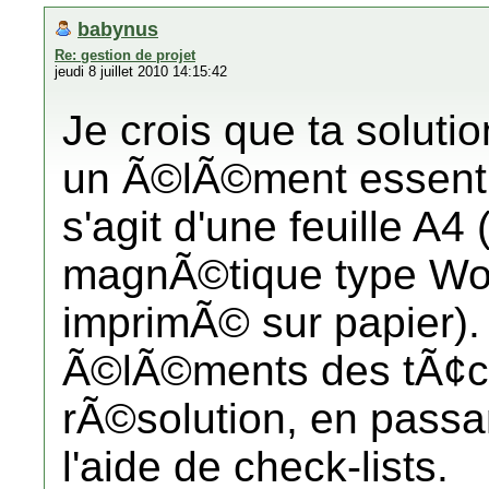
babynus
Re: gestion de projet
jeudi 8 juillet 2010 14:15:42
Je crois que ta solutio
un Ã©lÃ©ment essentiel
s'agit d'une feuille A4
magnÃ©tique type Wor
imprimÃ© sur papier). 
Ã©lÃ©ments des tÃ¢ch
rÃ©solution, en passan
l'aide de check-lists.