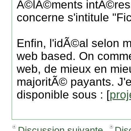
Ã©lÃ©ments intÃ©ress
concerne s'intitule "Fi
Enfin, l'idÃ©al selon mo
web based. On commen
web, de mieux en mieux
majoritÃ© payants. J'en
disponible sous : [
proj
Discussion suivante
Dis