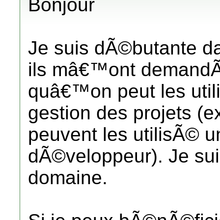
Bonjour
Je suis dÃ©butante dan
ils mâ€™ont demandÃ©
quâ€™on peut les uti
gestion des projets (e
peuvent les utilisÃ© u
dÃ©veloppeur). Je sui
domaine.