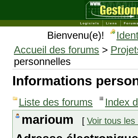
Logiciels
Liens
Forum
Bienvenu(e)!
Ident
Accueil des forums
>
Projet
personnelles
Informations person
Liste des forums
Index 
marioum
[
Voir tous le