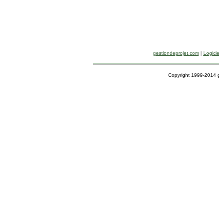
gestiondeprojet.com
|
Logicie
Copyright 1999-2014 g