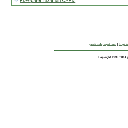
PrÃ©parer l'examen CAPM
gestiondeprojet.com
|
Logicie
Copyright 1999-2014 g